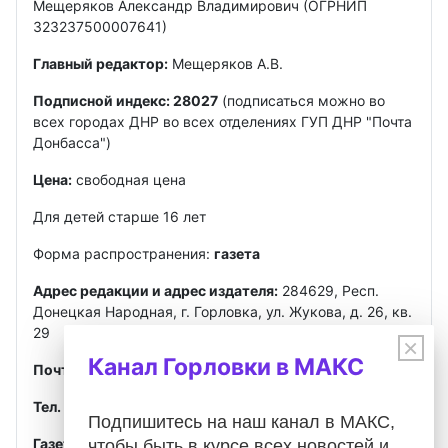
Мещеряков Александр Владимирович (ОГРНИП
323237500007641)
Главный редактор:
Мещеряков А.В.
Подписной индекс: 28027
(подписаться можно во
всех городах ДНР во всех отделениях ГУП ДНР "Почта
Донбасса")
Цена:
свободная цена
Для детей старше 16 лет
Форма распространения:
газета
Адрес редакции и адрес издателя:
284629, Респ.
Донецкая Народная, г. Горловка, ул. Жукова, д. 26, кв.
29
×
Канал Горловки в МАКС
Почта
:
gorlovkasegodnya@ya.ru
Тел. ред.:
+7 949 302-40-02
Telegram, MAX
Подпишитесь на наш канал в МАКС,
Газета зарегистрирована
Федеральной службой по
чтобы быть в курсе всех новостей и