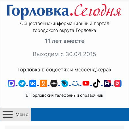
Общественно-информационный портал
городского округа Горловка
11 лет вместе
Выходим с 30.04.2015
Горловка в соцсетях и мессенджерах
MAX
Telegram
ВКонтакте
Одноклассники
Дзен
LiveJournal
Мой Мир
YouTube
TikTok
Rutu
VK
Горловский телефонный справочник
Меню