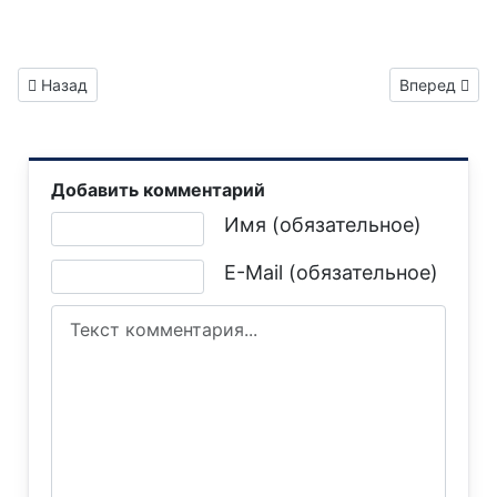
Предыдущий: Газета "Горловка.Сегодня" выпуск №548
Следующий: 
Назад
Вперед
Добавить комментарий
Текст комментария
Имя (обязательное)
E-Mail (обязательное)