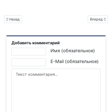
Предыдущий: Газета "Горловка.Сегодня" специальный вып
Следующий: 
Назад
Вперед
Добавить комментарий
Текст комментария
Имя (обязательное)
E-Mail (обязательное)