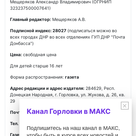
Мещеряков Александр Владимирович (ОГРНИП
323237500007641)
Главный редактор:
Мещеряков А.В.
Подписной индекс: 28027
(подписаться можно во
всех городах ДНР во всех отделениях ГУП ДНР "Почта
Донбасса")
Цена:
свободная цена
Для детей старше 16 лет
Форма распространения:
газета
Адрес редакции и адрес издателя:
284629, Респ.
Донецкая Народная, г. Горловка, ул. Жукова, д. 26, кв.
29
×
Канал Горловки в МАКС
Почта
:
gorlovkasegodnya@ya.ru
Тел. ред.:
+7 949 302-40-02
Telegram, MAX
Подпишитесь на наш канал в МАКС,
Газета зарегистрирована
Федеральной службой по
чтобы быть в курсе всех новостей и