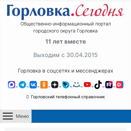
Общественно-информационный портал
городского округа Горловка
11 лет вместе
Выходим с 30.04.2015
Горловка в соцсетях и мессенджерах
MAX
Telegram
ВКонтакте
Одноклассники
Дзен
LiveJournal
Мой Мир
YouTube
TikTok
Rutu
VK
Горловский телефонный справочник
Меню