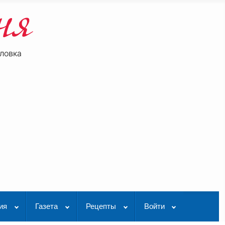
ловка
be
K Видео
ия
Газета
Рецепты
Войти