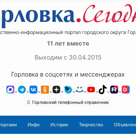
ственно-информационный портал городского округа Гор
11 лет вместе
Выходим с 30.04.2015
Горловка в соцсетях и мессенджерах
MAX
Telegram
ВКонтакте
Одноклассники
Дзен
LiveJournal
Мой Мир
YouTube
TikTok
Rutu
V
Горловский телефонный справочник
портажи
Инфо
История
Творчество
Объявлен