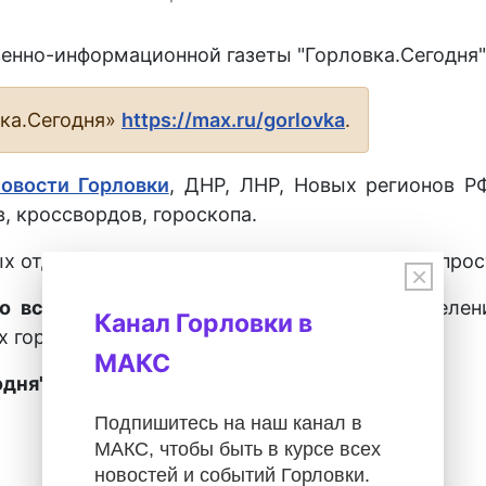
енно-информационной газеты "Горловка.Сегодня" 
вка.Сегодня»
https://max.ru/gorlovka
.
новости Горловки
, ДНР, ЛНР, Новых регионов Р
, кроссвордов, гороскопа.
х отделениях города Горловка, а также у распрос
×
о всех городах ДНР
во всех почтовых отделен
Канал Горловки в
х городах ДНР.
МАКС
дня" – 28027.
Подпишитесь на наш канал в
МАКС, чтобы быть в курсе всех
новостей и событий Горловки.