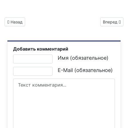
Предыдущий: Газета "Горловка.Сегодня" выпуск №524
Следующий: 
Назад
Вперед
Добавить комментарий
Текст комментария
Имя (обязательное)
E-Mail (обязательное)