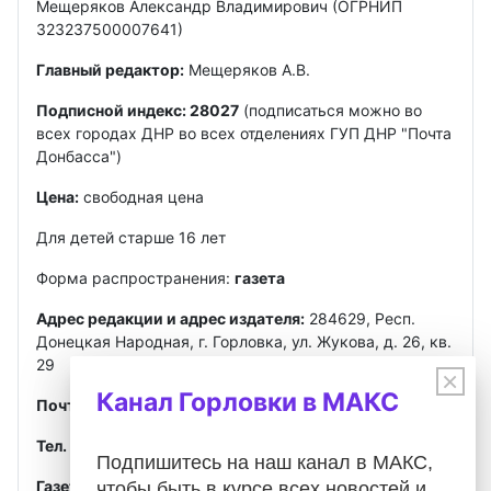
Мещеряков Александр Владимирович (ОГРНИП
323237500007641)
Главный редактор:
Мещеряков А.В.
Подписной индекс: 28027
(подписаться можно во
всех городах ДНР во всех отделениях ГУП ДНР "Почта
Донбасса")
Цена:
свободная цена
Для детей старше 16 лет
Форма распространения:
газета
Адрес редакции и адрес издателя:
284629, Респ.
Донецкая Народная, г. Горловка, ул. Жукова, д. 26, кв.
29
×
Канал Горловки в МАКС
Почта
:
gorlovkasegodnya@ya.ru
Тел. ред.:
+7 949 302-40-02
Telegram, MAX
Подпишитесь на наш канал в МАКС,
Газета зарегистрирована
Федеральной службой по
чтобы быть в курсе всех новостей и