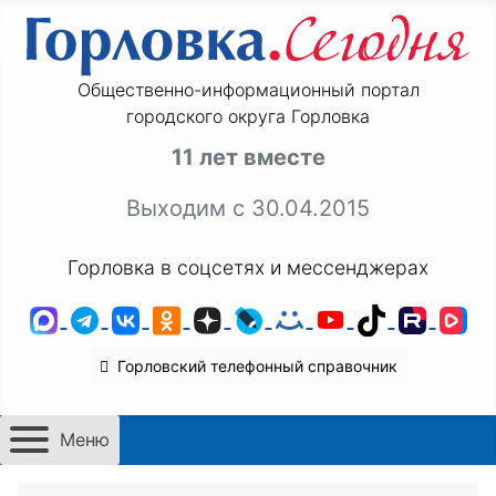
Общественно-информационный портал
городского округа Горловка
11 лет вместе
Выходим с 30.04.2015
Горловка в соцсетях и мессенджерах
MAX
Telegram
ВКонтакте
Одноклассники
Дзен
LiveJournal
Мой Мир
YouTube
TikTok
Rutu
VK
Горловский телефонный справочник
Меню