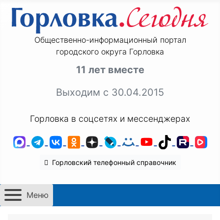
Общественно-информационный портал
городского округа Горловка
11 лет вместе
Выходим с 30.04.2015
Горловка в соцсетях и мессенджерах
MAX
Telegram
ВКонтакте
Одноклассники
Дзен
LiveJournal
Мой Мир
YouTube
TikTok
Rutu
VK
Горловский телефонный справочник
Меню