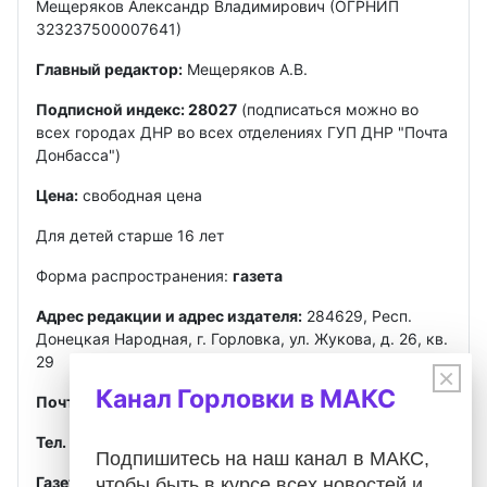
Мещеряков Александр Владимирович (ОГРНИП
323237500007641)
Главный редактор:
Мещеряков А.В.
Подписной индекс: 28027
(подписаться можно во
всех городах ДНР во всех отделениях ГУП ДНР "Почта
Донбасса")
Цена:
свободная цена
Для детей старше 16 лет
Форма распространения:
газета
Адрес редакции и адрес издателя:
284629, Респ.
Донецкая Народная, г. Горловка, ул. Жукова, д. 26, кв.
29
×
Канал Горловки в МАКС
Почта
:
gorlovkasegodnya@ya.ru
Тел. ред.:
+7 949 302-40-02
Telegram, MAX
Подпишитесь на наш канал в МАКС,
Газета зарегистрирована
Федеральной службой по
чтобы быть в курсе всех новостей и