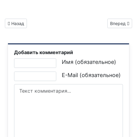
Предыдущий: Газета "Горловка.Сегодня" выпуск №517
Следующий: 
Назад
Вперед
Добавить комментарий
Текст комментария
Имя (обязательное)
E-Mail (обязательное)