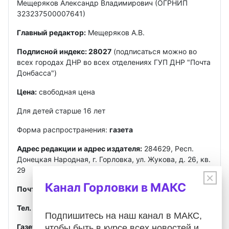
Мещеряков Александр Владимирович (ОГРНИП
323237500007641)
Главный редактор:
Мещеряков А.В.
Подписной индекс: 28027
(подписаться можно во
всех городах ДНР во всех отделениях ГУП ДНР "Почта
Донбасса")
Цена:
свободная цена
Для детей старше 16 лет
Форма распространения:
газета
Адрес редакции и адрес издателя:
284629, Респ.
Донецкая Народная, г. Горловка, ул. Жукова, д. 26, кв.
29
×
Канал Горловки в МАКС
Почта
:
gorlovkasegodnya@ya.ru
Тел. ред.:
+7 949 302-40-02
Telegram, MAX
Подпишитесь на наш канал в МАКС,
Газета зарегистрирована
Федеральной службой по
чтобы быть в курсе всех новостей и