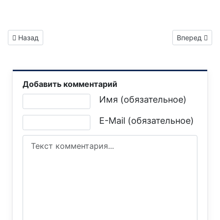
Предыдущий: Газета "Горловка.Сегодня" специальный вып
Следующий: 
Назад
Вперед
Добавить комментарий
Текст комментария
Имя (обязательное)
E-Mail (обязательное)