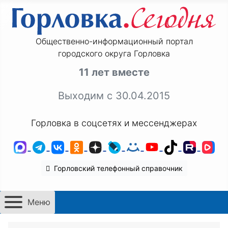
Общественно-информационный портал
городского округа Горловка
11 лет вместе
Выходим с 30.04.2015
Горловка в соцсетях и мессенджерах
MAX
Telegram
ВКонтакте
Одноклассники
Дзен
LiveJournal
Мой Мир
YouTube
TikTok
Rutu
VK
Горловский телефонный справочник
Меню