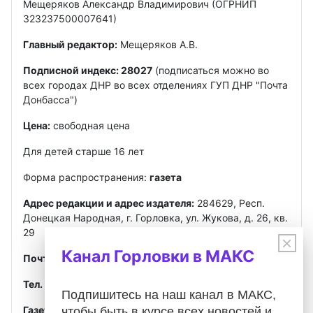
Мещеряков Александр Владимирович (ОГРНИП
323237500007641)
Главный редактор:
Мещеряков А.В.
Подписной индекс: 28027
(подписаться можно во
всех городах ДНР во всех отделениях ГУП ДНР "Почта
Донбасса")
Цена:
свободная цена
Для детей старше 16 лет
Форма распространения:
газета
Адрес редакции и адрес издателя:
284629, Респ.
Донецкая Народная, г. Горловка, ул. Жукова, д. 26, кв.
29
×
Канал Горловки в МАКС
Почта
:
gorlovkasegodnya@ya.ru
Тел. ред.:
+7 949 302-40-02
Telegram, MAX
Подпишитесь на наш канал в МАКС,
Газета зарегистрирована
Федеральной службой по
чтобы быть в курсе всех новостей и