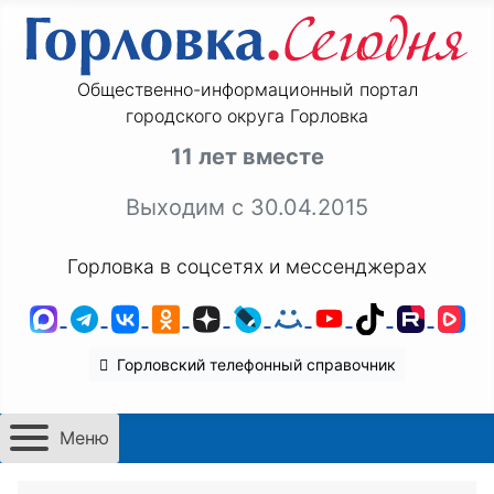
Общественно-информационный портал
городского округа Горловка
11 лет вместе
Выходим с 30.04.2015
Горловка в соцсетях и мессенджерах
MAX
Telegram
ВКонтакте
Одноклассники
Дзен
LiveJournal
Мой Мир
YouTube
TikTok
Rutu
VK
Горловский телефонный справочник
Меню