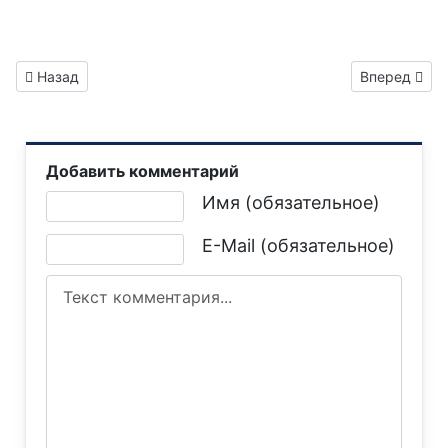
Предыдущий: Газета "Горловка.Сегодня" выпуск №471
Следующий: 
Назад
Вперед
Добавить комментарий
Текст комментария
Имя (обязательное)
E-Mail (обязательное)