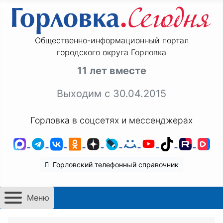
Общественно-информационный портал
городского округа Горловка
11 лет вместе
Выходим с 30.04.2015
Горловка в соцсетях и мессенджерах
MAX
Telegram
ВКонтакте
Одноклассники
Дзен
LiveJournal
Мой Мир
YouTube
TikTok
Rutu
VK
Горловский телефонный справочник
Меню