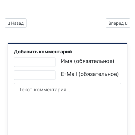
Предыдущий: Газета "Горловка.Сегодня" выпуск №393
Следующий: 
Назад
Вперед
Добавить комментарий
Текст комментария
Имя (обязательное)
E-Mail (обязательное)