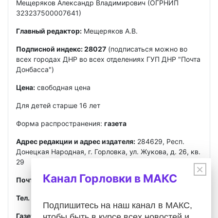
Мещеряков Александр Владимирович (ОГРНИП
323237500007641)
Главный редактор:
Мещеряков А.В.
Подписной индекс: 28027
(подписаться можно во
всех городах ДНР во всех отделениях ГУП ДНР "Почта
Донбасса")
Цена:
свободная цена
Для детей старше 16 лет
Форма распространения:
газета
Адрес редакции и адрес издателя:
284629, Респ.
Донецкая Народная, г. Горловка, ул. Жукова, д. 26, кв.
29
×
Канал Горловки в МАКС
Почта
:
gorlovkasegodnya@ya.ru
Тел. ред.:
+7 949 302-40-02
Telegram, MAX
Подпишитесь на наш канал в МАКС,
Газета зарегистрирована
Федеральной службой по
чтобы быть в курсе всех новостей и