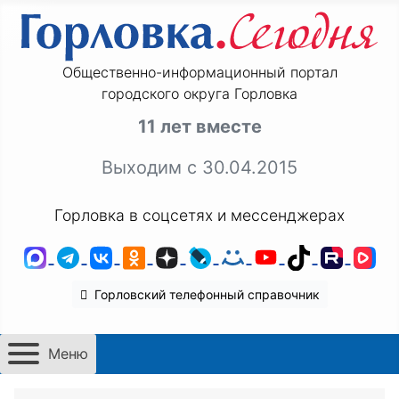
Общественно-информационный портал
городского округа Горловка
11 лет вместе
Выходим с 30.04.2015
Горловка в соцсетях и мессенджерах
MAX
Telegram
ВКонтакте
Одноклассники
Дзен
LiveJournal
Мой Мир
YouTube
TikTok
Rutu
VK
Горловский телефонный справочник
Меню