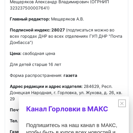
Мещеряков Александр Владимирович (ОГРНИП
323237500007641)
Главный редактор:
Мещеряков А.В.
Подписной индекс: 28027
(подписаться можно во
всех городах ДНР во всех отделениях ГУП ДНР "Почта
Донбасса")
Цена:
свободная цена
Для детей старше 16 лет
Форма распространения:
газета
Адрес редакции и адрес издателя:
284629, Респ.
Донецкая Народная, г. Горловка, ул. Жукова, д. 26, кв.
29
×
Канал Горловки в МАКС
Почта
:
gorlovkasegodnya@ya.ru
Тел. ред.:
+7 949 302-40-02
Telegram, MAX
Подпишитесь на наш канал в МАКС,
Газета зарегистрирована
Федеральной службой по
чтобы быть в курсе всех новостей и