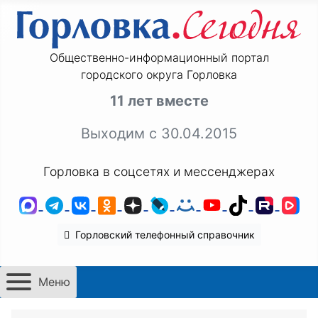
Общественно-информационный портал
городского округа Горловка
11 лет вместе
Выходим с 30.04.2015
Горловка в соцсетях и мессенджерах
MAX
Telegram
ВКонтакте
Одноклассники
Дзен
LiveJournal
Мой Мир
YouTube
TikTok
Rutu
VK
Горловский телефонный справочник
Меню