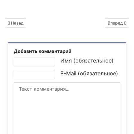
Предыдущий: Газета "Горловка.Сегодня" выпуск №374
Следующий: 
Назад
Вперед
Добавить комментарий
Текст комментария
Имя (обязательное)
E-Mail (обязательное)