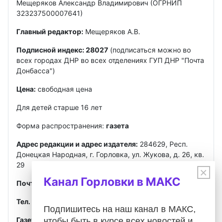
Мещеряков Александр Владимирович (ОГРНИП
323237500007641)
Главный редактор:
Мещеряков А.В.
Подписной индекс: 28027
(подписаться можно во
всех городах ДНР во всех отделениях ГУП ДНР "Почта
Донбасса")
Цена:
свободная цена
Для детей старше 16 лет
Форма распространения:
газета
Адрес редакции и адрес издателя:
284629, Респ.
Донецкая Народная, г. Горловка, ул. Жукова, д. 26, кв.
29
×
Канал Горловки в МАКС
Почта
:
gorlovkasegodnya@ya.ru
Тел. ред.:
+7 949 302-40-02
Telegram, MAX
Подпишитесь на наш канал в МАКС,
Газета зарегистрирована
Федеральной службой по
чтобы быть в курсе всех новостей и