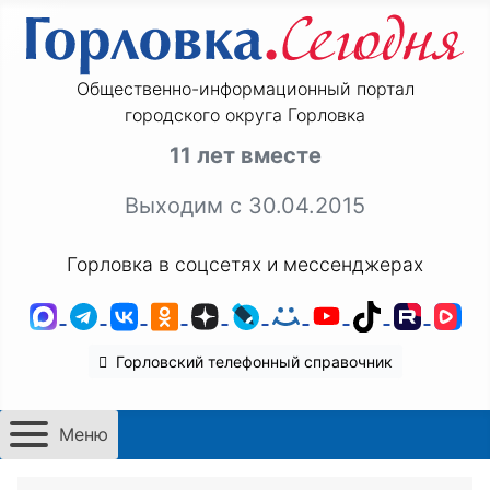
Общественно-информационный портал
городского округа Горловка
11 лет вместе
Выходим с 30.04.2015
Горловка в соцсетях и мессенджерах
MAX
Telegram
ВКонтакте
Одноклассники
Дзен
LiveJournal
Мой Мир
YouTube
TikTok
Rutu
VK
Горловский телефонный справочник
Меню