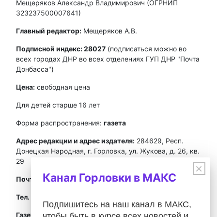
Мещеряков Александр Владимирович (ОГРНИП
323237500007641)
Главный редактор:
Мещеряков А.В.
Подписной индекс: 28027
(подписаться можно во
всех городах ДНР во всех отделениях ГУП ДНР "Почта
Донбасса")
Цена:
свободная цена
Для детей старше 16 лет
Форма распространения:
газета
Адрес редакции и адрес издателя:
284629, Респ.
Донецкая Народная, г. Горловка, ул. Жукова, д. 26, кв.
29
×
Канал Горловки в МАКС
Почта
:
gorlovkasegodnya@ya.ru
Тел. ред.:
+7 949 302-40-02
Telegram, MAX
Подпишитесь на наш канал в МАКС,
Газета зарегистрирована
Федеральной службой по
чтобы быть в курсе всех новостей и