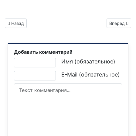
Предыдущий: Газета "Горловка.Сегодня" выпуск №360
Следующий: 
Назад
Вперед
Добавить комментарий
Текст комментария
Имя (обязательное)
E-Mail (обязательное)