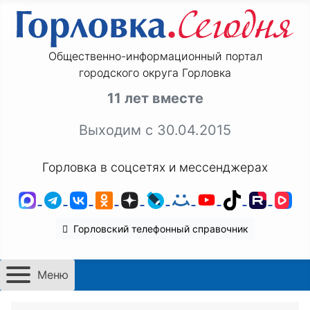
Общественно-информационный портал
городского округа Горловка
11 лет вместе
Выходим с 30.04.2015
Горловка в соцсетях и мессенджерах
MAX
Telegram
ВКонтакте
Одноклассники
Дзен
LiveJournal
Мой Мир
YouTube
TikTok
Rutu
VK
Горловский телефонный справочник
Меню