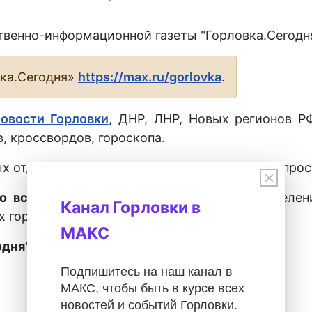
твенно-информационной газеты "Горловка.Сегодня
вка.Сегодня»
https://max.ru/gorlovka
.
новости Горловки
, ДНР, ЛНР, Новых регионов Р
, кроссвордов, гороскопа.
х отделениях города Горловка, а также у распрос
×
о всех городах ДНР
во всех почтовых отделен
Канал Горловки в
х городах ДНР.
МАКС
дня" – 28027.
Подпишитесь на наш канал в
МАКС, чтобы быть в курсе всех
новостей и событий Горловки.