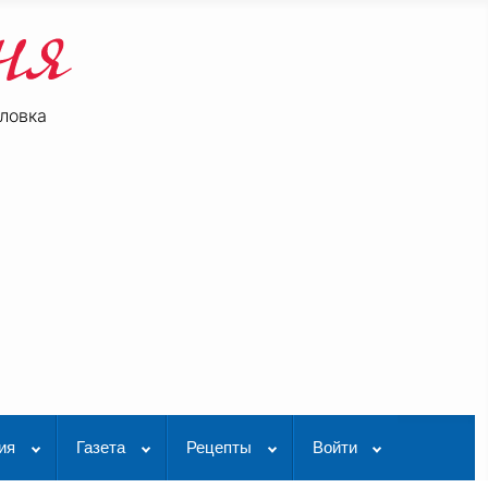
ловка
be
K Видео
ия
Газета
Рецепты
Войти