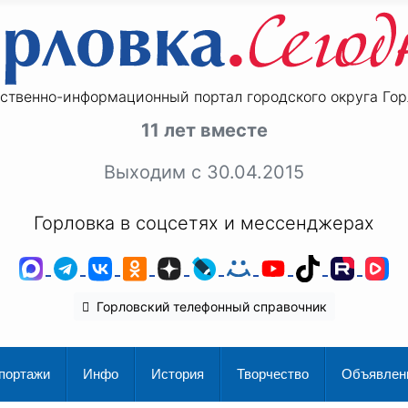
ственно-информационный портал городского округа Гор
11 лет вместе
Выходим с 30.04.2015
Горловка в соцсетях и мессенджерах
MAX
Telegram
ВКонтакте
Одноклассники
Дзен
LiveJournal
Мой Мир
YouTube
TikTok
Rutu
V
Горловский телефонный справочник
портажи
Инфо
История
Творчество
Объявлен