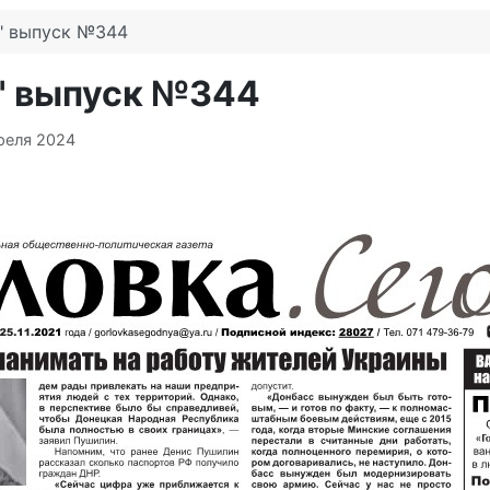
я" выпуск №344
я" выпуск №344
реля 2024