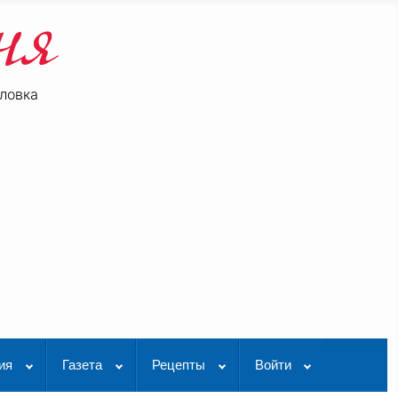
ловка
be
K Видео
ия
Газета
Рецепты
Войти