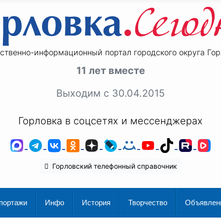
ственно-информационный портал городского округа Гор
11 лет вместе
Выходим с 30.04.2015
Горловка в соцсетях и мессенджерах
MAX
Telegram
ВКонтакте
Одноклассники
Дзен
LiveJournal
Мой Мир
YouTube
TikTok
Rutu
V
Горловский телефонный справочник
портажи
Инфо
История
Творчество
Объявлен