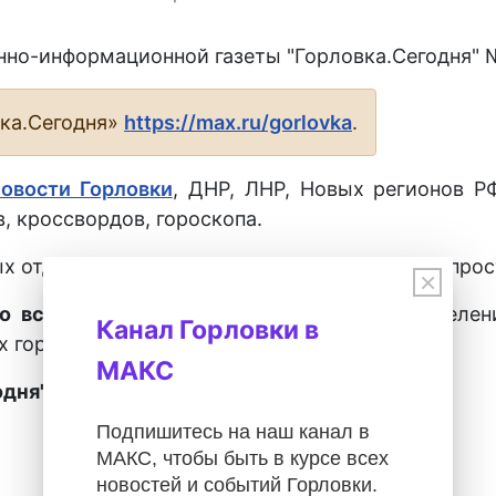
но-информационной газеты "Горловка.Сегодня" №2
вка.Сегодня»
https://max.ru/gorlovka
.
новости Горловки
, ДНР, ЛНР, Новых регионов Р
, кроссвордов, гороскопа.
х отделениях города Горловка, а также у распрос
×
о всех городах ДНР
во всех почтовых отделен
Канал Горловки в
х городах ДНР.
МАКС
дня" – 28027.
Подпишитесь на наш канал в
МАКС, чтобы быть в курсе всех
новостей и событий Горловки.