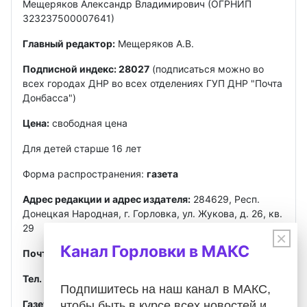
Мещеряков Александр Владимирович (ОГРНИП
323237500007641)
Главный редактор:
Мещеряков А.В.
Подписной индекс: 28027
(подписаться можно во
всех городах ДНР во всех отделениях ГУП ДНР "Почта
Донбасса")
Цена:
свободная цена
Для детей старше 16 лет
Форма распространения:
газета
Адрес редакции и адрес издателя:
284629, Респ.
Донецкая Народная, г. Горловка, ул. Жукова, д. 26, кв.
29
×
Канал Горловки в МАКС
Почта
:
gorlovkasegodnya@ya.ru
Тел. ред.:
+7 949 302-40-02
Telegram, MAX
Подпишитесь на наш канал в МАКС,
Газета зарегистрирована
Федеральной службой по
чтобы быть в курсе всех новостей и