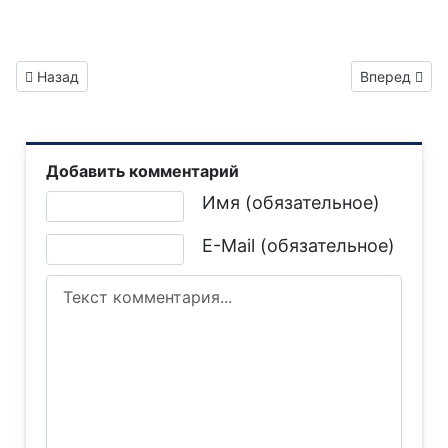
Предыдущий: Газета "Горловка.Сегодня" выпуск №307
Следующий: 
Назад
Вперед
Добавить комментарий
Текст комментария
Имя (обязательное)
E-Mail (обязательное)