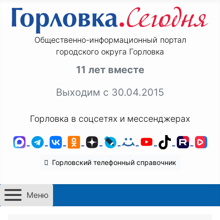
Общественно-информационный портал
городского округа Горловка
11 лет вместе
Выходим с 30.04.2015
Горловка в соцсетях и мессенджерах
MAX
Telegram
ВКонтакте
Одноклассники
Дзен
LiveJournal
Мой Мир
YouTube
TikTok
Rutu
VK
Горловский телефонный справочник
Меню