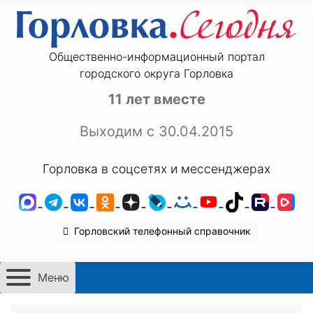
Общественно-информационный портал
городского округа Горловка
11 лет вместе
Выходим с 30.04.2015
Горловка в соцсетях и мессенджерах
MAX
Telegram
ВКонтакте
Одноклассники
Дзен
LiveJournal
Мой Мир
YouTube
TikTok
Rutu
VK
Горловский телефонный справочник
Меню