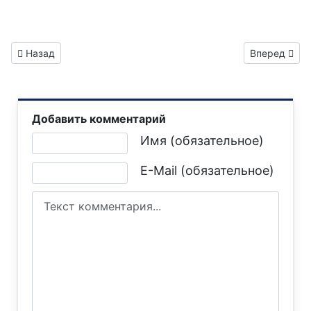
Предыдущий: Газета "Горловка.Сегодня" выпуск №305
Следующий: 
Назад
Вперед
Добавить комментарий
Текст комментария
Имя (обязательное)
E-Mail (обязательное)