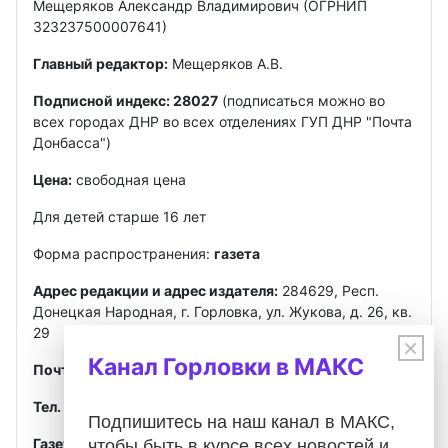
Мещеряков Александр Владимирович (ОГРНИП
323237500007641)
Главный редактор:
Мещеряков А.В.
Подписной индекс: 28027
(подписаться можно во
всех городах ДНР во всех отделениях ГУП ДНР "Почта
Донбасса")
Цена:
свободная цена
Для детей старше 16 лет
Форма распространения:
газета
Адрес редакции и адрес издателя:
284629, Респ.
Донецкая Народная, г. Горловка, ул. Жукова, д. 26, кв.
29
×
Канал Горловки в МАКС
Почта
:
gorlovkasegodnya@ya.ru
Тел. ред.:
+7 949 302-40-02
Telegram, MAX
Подпишитесь на наш канал в МАКС,
Газета зарегистрирована
Федеральной службой по
чтобы быть в курсе всех новостей и