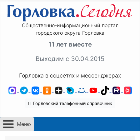
Общественно-информационный портал
городского округа Горловка
11 лет вместе
Выходим с 30.04.2015
Горловка в соцсетях и мессенджерах
MAX
Telegram
ВКонтакте
Одноклассники
Дзен
LiveJournal
Мой Мир
YouTube
TikTok
Rutu
VK
Горловский телефонный справочник
Меню