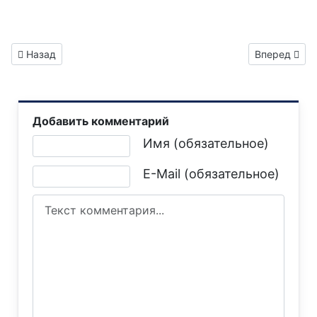
Предыдущий: Газета "Горловка.Сегодня" выпуск №303
Следующий: 
Назад
Вперед
Добавить комментарий
Текст комментария
Имя (обязательное)
E-Mail (обязательное)