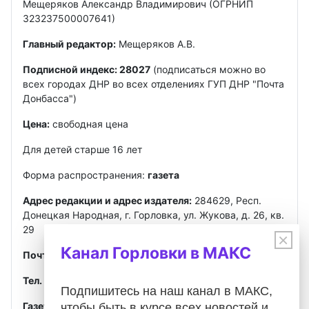
Мещеряков Александр Владимирович (ОГРНИП
323237500007641)
Главный редактор:
Мещеряков А.В.
Подписной индекс: 28027
(подписаться можно во
всех городах ДНР во всех отделениях ГУП ДНР "Почта
Донбасса")
Цена:
свободная цена
Для детей старше 16 лет
Форма распространения:
газета
Адрес редакции и адрес издателя:
284629, Респ.
Донецкая Народная, г. Горловка, ул. Жукова, д. 26, кв.
29
×
Канал Горловки в МАКС
Почта
:
gorlovkasegodnya@ya.ru
Тел. ред.:
+7 949 302-40-02
Telegram, MAX
Подпишитесь на наш канал в МАКС,
Газета зарегистрирована
Федеральной службой по
чтобы быть в курсе всех новостей и