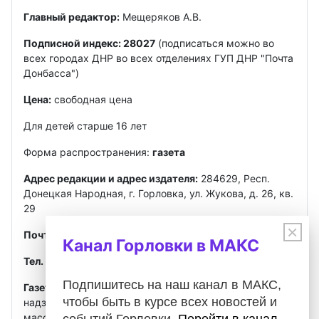
Главный редактор:
Мещеряков А.В.
Подписной индекс: 28027
(подписаться можно во
всех городах ДНР во всех отделениях ГУП ДНР "Почта
Донбасса")
Цена:
свободная цена
Для детей старше 16 лет
Форма распространения:
газета
Адрес редакции и адрес издателя:
284629, Респ.
Донецкая Народная, г. Горловка, ул. Жукова, д. 26, кв.
29
×
Почта
:
gorlovkasegodnya@ya.ru
Канал Горловки в МАКС
Тел. ред.:
+7 949 302-40-02
Telegram, MAX
Подпишитесь на наш канал в МАКС,
Газета зарегистрирована
Федеральной службой по
чтобы быть в курсе всех новостей и
надзору в сфере связи, информационных технологий и
массовых коммуникаций (Роскомнадзор)
событий Горловки.
Перейти в канал