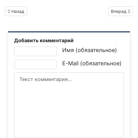
Предыдущий: Газета "Горловка.Сегодня" выпуск №295
Следующий: 
Назад
Вперед
Добавить комментарий
Текст комментария
Имя (обязательное)
E-Mail (обязательное)