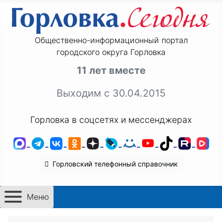
Общественно-информационный портал
городского округа Горловка
11 лет вместе
Выходим с 30.04.2015
Горловка в соцсетях и мессенджерах
MAX
Telegram
ВКонтакте
Одноклассники
Дзен
LiveJournal
Мой Мир
YouTube
TikTok
Rutu
VK
Горловский телефонный справочник
Меню