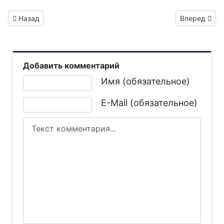
Предыдущий: Газета "Горловка.Сегодня" выпуск №293
Следующий: 
Назад
Вперед
Добавить комментарий
Текст комментария
Имя (обязательное)
E-Mail (обязательное)