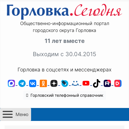
Общественно-информационный портал
городского округа Горловка
11 лет вместе
Выходим с 30.04.2015
Горловка в соцсетях и мессенджерах
MAX
Telegram
ВКонтакте
Одноклассники
Дзен
LiveJournal
Мой Мир
YouTube
TikTok
Rutu
VK
Горловский телефонный справочник
Меню