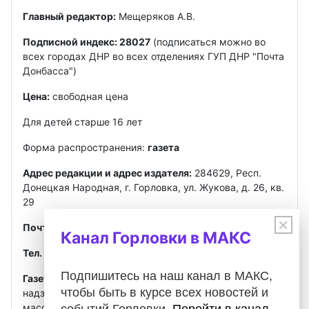
Главный редактор:
Мещеряков А.В.
Подписной индекс: 28027
(подписаться можно во
всех городах ДНР во всех отделениях ГУП ДНР "Почта
Донбасса")
Цена:
свободная цена
Для детей старше 16 лет
Форма распространения:
газета
Адрес редакции и адрес издателя:
284629, Респ.
Донецкая Народная, г. Горловка, ул. Жукова, д. 26, кв.
29
×
Почта
:
gorlovkasegodnya@ya.ru
Канал Горловки в МАКС
Тел. ред.:
+7 949 302-40-02
Telegram, MAX
Подпишитесь на наш канал в МАКС,
Газета зарегистрирована
Федеральной службой по
чтобы быть в курсе всех новостей и
надзору в сфере связи, информационных технологий и
массовых коммуникаций (Роскомнадзор)
событий Горловки.
Перейти в канал