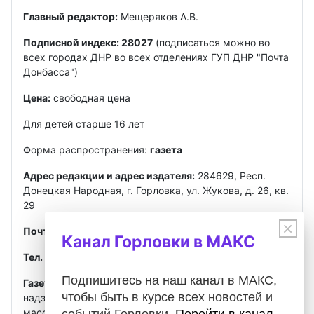
Главный редактор:
Мещеряков А.В.
Подписной индекс: 28027
(подписаться можно во
всех городах ДНР во всех отделениях ГУП ДНР "Почта
Донбасса")
Цена:
свободная цена
Для детей старше 16 лет
Форма распространения:
газета
Адрес редакции и адрес издателя:
284629, Респ.
Донецкая Народная, г. Горловка, ул. Жукова, д. 26, кв.
29
×
Почта
:
gorlovkasegodnya@ya.ru
Канал Горловки в МАКС
Тел. ред.:
+7 949 302-40-02
Telegram, MAX
Подпишитесь на наш канал в МАКС,
Газета зарегистрирована
Федеральной службой по
чтобы быть в курсе всех новостей и
надзору в сфере связи, информационных технологий и
массовых коммуникаций (Роскомнадзор)
событий Горловки.
Перейти в канал