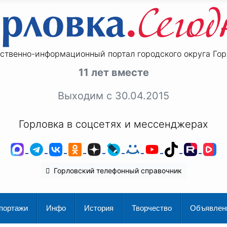
ственно-информационный портал городского округа Гор
11 лет вместе
Выходим с 30.04.2015
Горловка в соцсетях и мессенджерах
MAX
Telegram
ВКонтакте
Одноклассники
Дзен
LiveJournal
Мой Мир
YouTube
TikTok
Rutu
V
Горловский телефонный справочник
портажи
Инфо
История
Творчество
Объявлен