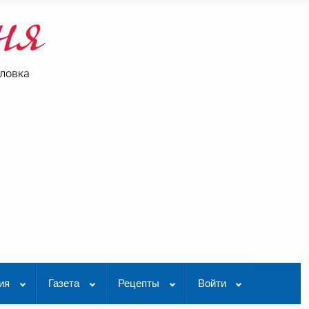
ловка
be
K Видео
ия
Газета
Рецепты
Войти