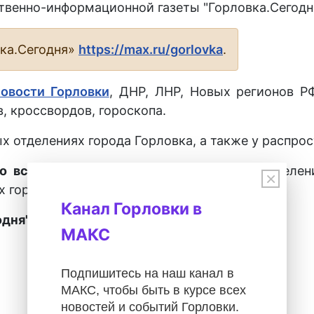
венно-информационной газеты "Горловка.Сегодня
вка.Сегодня»
https://max.ru/gorlovka
.
новости Горловки
, ДНР, ЛНР, Новых регионов Р
, кроссвордов, гороскопа.
х отделениях города Горловка, а также у распрос
о всех городах ДНР
во всех почтовых отделен
×
х городах ДНР.
Канал Горловки в
дня" – 28027.
МАКС
Подпишитесь на наш канал в
МАКС, чтобы быть в курсе всех
новостей и событий Горловки.