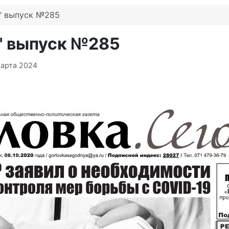
я" выпуск №285
я" выпуск №285
марта 2024