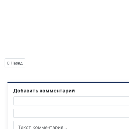
Предыдущий: Газета "Горловка.Сегодня" выпуск №286
Назад
Добавить комментарий
Текст комментария