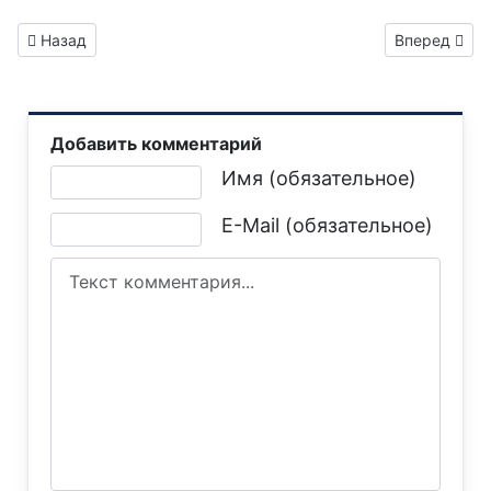
Предыдущий: Газета "Горловка.Сегодня" выпуск №265
Следующий: 
Назад
Вперед
Добавить комментарий
Текст комментария
Имя (обязательное)
E-Mail (обязательное)