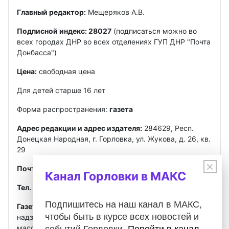
Главный редактор:
Мещеряков А.В.
Подписной индекс: 28027
(подписаться можно во
всех городах ДНР во всех отделениях ГУП ДНР "Почта
Донбасса")
Цена:
свободная цена
Для детей старше 16 лет
Форма распространения:
газета
Адрес редакции и адрес издателя:
284629, Респ.
Донецкая Народная, г. Горловка, ул. Жукова, д. 26, кв.
29
×
Почта
:
gorlovkasegodnya@ya.ru
Канал Горловки в МАКС
Тел. ред.:
+7 949 302-40-02
Telegram, MAX
Подпишитесь на наш канал в МАКС,
Газета зарегистрирована
Федеральной службой по
чтобы быть в курсе всех новостей и
надзору в сфере связи, информационных технологий и
массовых коммуникаций (Роскомнадзор)
событий Горловки.
Перейти в канал