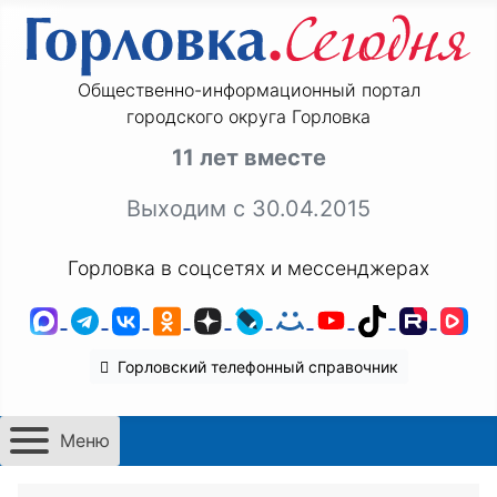
Общественно-информационный портал
городского округа Горловка
11 лет вместе
Выходим с 30.04.2015
Горловка в соцсетях и мессенджерах
MAX
Telegram
ВКонтакте
Одноклассники
Дзен
LiveJournal
Мой Мир
YouTube
TikTok
Rutu
VK
Горловский телефонный справочник
Меню