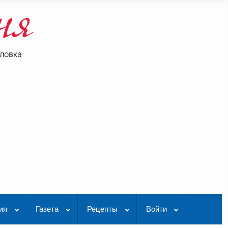
ловка
be
K Видео
ия
Газета
Рецепты
Войти