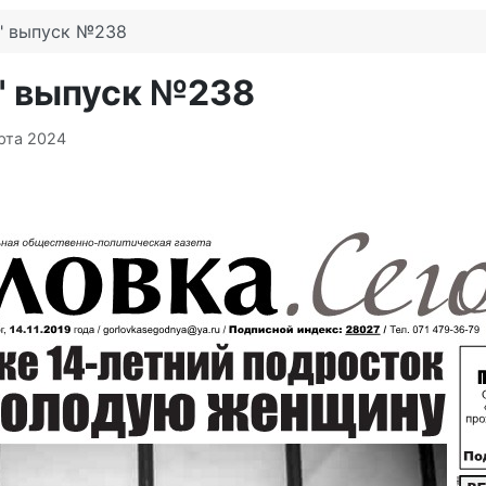
я" выпуск №238
я" выпуск №238
рта 2024