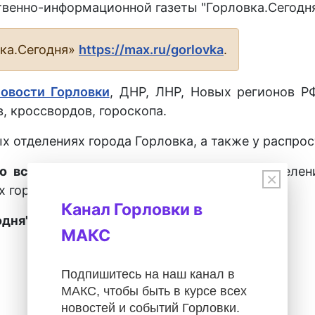
венно-информационной газеты "Горловка.Сегодня
вка.Сегодня»
https://max.ru/gorlovka
.
новости Горловки
, ДНР, ЛНР, Новых регионов Р
, кроссвордов, гороскопа.
х отделениях города Горловка, а также у распрос
о всех городах ДНР
во всех почтовых отделен
×
х городах ДНР.
Канал Горловки в
дня" – 28027.
МАКС
Подпишитесь на наш канал в
МАКС, чтобы быть в курсе всех
новостей и событий Горловки.