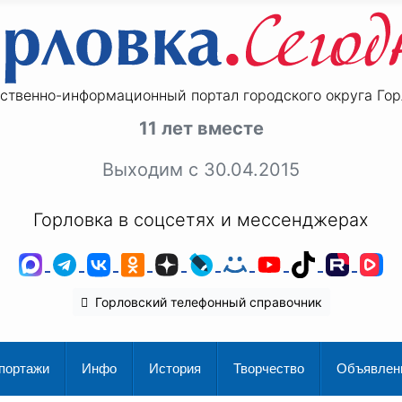
ственно-информационный портал городского округа Гор
11 лет вместе
Выходим с 30.04.2015
Горловка в соцсетях и мессенджерах
MAX
Telegram
ВКонтакте
Одноклассники
Дзен
LiveJournal
Мой Мир
YouTube
TikTok
Rutu
V
Горловский телефонный справочник
портажи
Инфо
История
Творчество
Объявлен