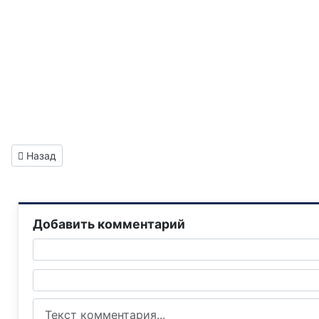
Предыдущий: Газета "Горловка.Сегодня" выпуск №239
Назад
Добавить комментарий
Текст комментария