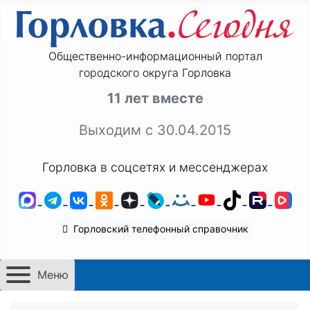
Общественно-информационный портал
городского округа Горловка
11 лет вместе
Выходим с 30.04.2015
Горловка в соцсетях и мессенджерах
MAX
Telegram
ВКонтакте
Одноклассники
Дзен
LiveJournal
Мой Мир
YouTube
TikTok
Rutu
VK
Горловский телефонный справочник
Меню