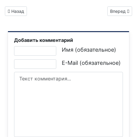
Предыдущий: Газета "Горловка.Сегодня" выпуск №232
Следующий: 
Назад
Вперед
Добавить комментарий
Текст комментария
Имя (обязательное)
E-Mail (обязательное)