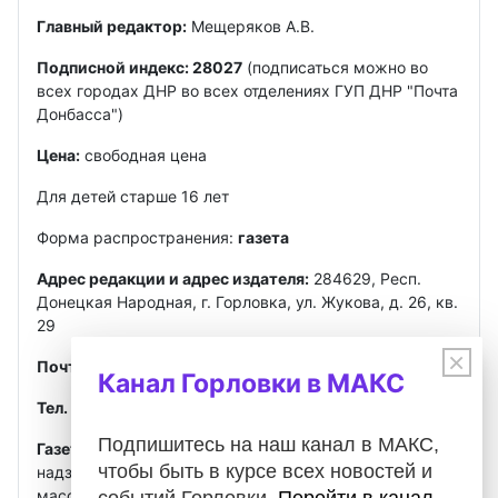
Главный редактор:
Мещеряков А.В.
Подписной индекс: 28027
(подписаться можно во
всех городах ДНР во всех отделениях ГУП ДНР "Почта
Донбасса")
Цена:
свободная цена
Для детей старше 16 лет
Форма распространения:
газета
Адрес редакции и адрес издателя:
284629, Респ.
Донецкая Народная, г. Горловка, ул. Жукова, д. 26, кв.
29
×
Почта
:
gorlovkasegodnya@ya.ru
Канал Горловки в МАКС
Тел. ред.:
+7 949 302-40-02
Telegram, MAX
Подпишитесь на наш канал в МАКС,
Газета зарегистрирована
Федеральной службой по
чтобы быть в курсе всех новостей и
надзору в сфере связи, информационных технологий и
массовых коммуникаций (Роскомнадзор)
событий Горловки.
Перейти в канал