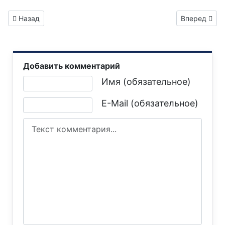
Предыдущий: Газета "Горловка.Сегодня" выпуск №210
Следующий: 
Назад
Вперед
Добавить комментарий
Текст комментария
Имя (обязательное)
E-Mail (обязательное)