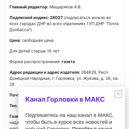
Главный редактор:
Мещеряков А.В.
Подписной индекс: 28027
(подписаться можно во
всех городах ДНР во всех отделениях ГУП ДНР "Почта
Донбасса")
Цена:
свободная цена
Для детей старше 16 лет
Форма распространения:
газета
Адрес редакции и адрес издателя:
284629, Респ.
Донецкая Народная, г. Горловка, ул. Жукова, д. 26, кв.
29
×
Почта
:
gorlovkasegodnya@ya.ru
Канал Горловки в МАКС
Тел. ред.:
+7 949 302-40-02
Telegram, MAX
Подпишитесь на наш канал в МАКС,
Газета зарегистрирована
Федеральной службой по
чтобы быть в курсе всех новостей и
надзору в сфере связи, информационных технологий и
массовых коммуникаций (Роскомнадзор)
событий Горловки.
Перейти в канал