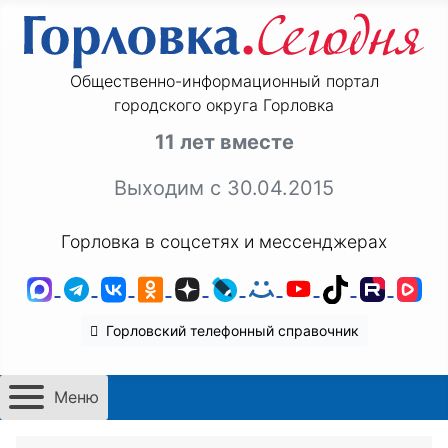
Общественно-информационный портал
городского округа Горловка
11 лет вместе
Выходим с 30.04.2015
Горловка в соцсетях и мессенджерах
MAX
Telegram
ВКонтакте
Одноклассники
Дзен
LiveJournal
Мой Мир
YouTube
TikTok
Rutu
VK
Горловский телефонный справочник
Меню