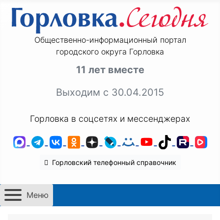
Общественно-информационный портал
городского округа Горловка
11 лет вместе
Выходим с 30.04.2015
Горловка в соцсетях и мессенджерах
MAX
Telegram
ВКонтакте
Одноклассники
Дзен
LiveJournal
Мой Мир
YouTube
TikTok
Rutu
VK
Горловский телефонный справочник
Меню