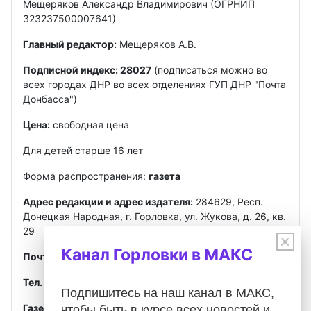
Мещеряков Александр Владимирович (ОГРНИП
323237500007641)
Главный редактор:
Мещеряков А.В.
Подписной индекс: 28027
(подписаться можно во
всех городах ДНР во всех отделениях ГУП ДНР "Почта
Донбасса")
Цена:
свободная цена
Для детей старше 16 лет
Форма распространения:
газета
Адрес редакции и адрес издателя:
284629, Респ.
Донецкая Народная, г. Горловка, ул. Жукова, д. 26, кв.
29
×
Канал Горловки в МАКС
Почта
:
gorlovkasegodnya@ya.ru
Тел. ред.:
+7 949 302-40-02
Telegram, MAX
Подпишитесь на наш канал в МАКС,
Газета зарегистрирована
Федеральной службой по
чтобы быть в курсе всех новостей и