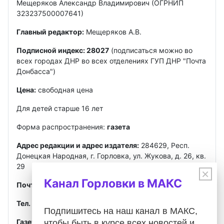
Мещеряков Александр Владимирович (ОГРНИП
323237500007641)
Главный редактор:
Мещеряков А.В.
Подписной индекс: 28027
(подписаться можно во
всех городах ДНР во всех отделениях ГУП ДНР "Почта
Донбасса")
Цена:
свободная цена
Для детей старше 16 лет
Форма распространения:
газета
Адрес редакции и адрес издателя:
284629, Респ.
Донецкая Народная, г. Горловка, ул. Жукова, д. 26, кв.
29
×
Канал Горловки в МАКС
Почта
:
gorlovkasegodnya@ya.ru
Тел. ред.:
+7 949 302-40-02
Telegram, MAX
Подпишитесь на наш канал в МАКС,
Газета зарегистрирована
Федеральной службой по
чтобы быть в курсе всех новостей и