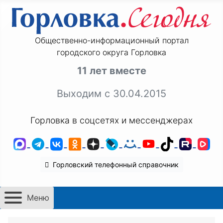
Общественно-информационный портал
городского округа Горловка
11 лет вместе
Выходим с 30.04.2015
Горловка в соцсетях и мессенджерах
MAX
Telegram
ВКонтакте
Одноклассники
Дзен
LiveJournal
Мой Мир
YouTube
TikTok
Rutu
VK
Горловский телефонный справочник
Меню