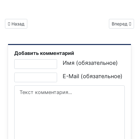
Предыдущий: Газета "Горловка.Сегодня" выпуск №121
Следующий: 
Назад
Вперед
Добавить комментарий
Текст комментария
Имя (обязательное)
E-Mail (обязательное)