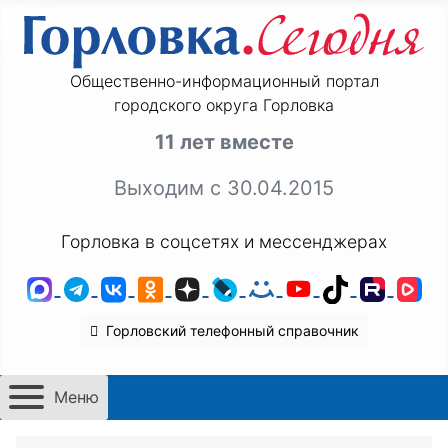
Общественно-информационный портал
городского округа Горловка
11 лет вместе
Выходим с 30.04.2015
Горловка в соцсетях и мессенджерах
MAX
Telegram
ВКонтакте
Одноклассники
Дзен
LiveJournal
Мой Мир
YouTube
TikTok
Rutu
VK
Горловский телефонный справочник
Меню