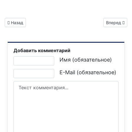
Предыдущий: Газета "Горловка.Сегодня" выпуск №12
Следующий: 
Назад
Вперед
Добавить комментарий
Текст комментария
Имя (обязательное)
E-Mail (обязательное)