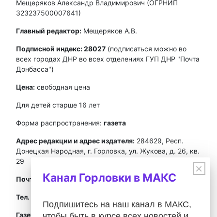
Мещеряков Александр Владимирович (ОГРНИП
323237500007641)
Главный редактор:
Мещеряков А.В.
Подписной индекс: 28027
(подписаться можно во
всех городах ДНР во всех отделениях ГУП ДНР "Почта
Донбасса")
Цена:
свободная цена
Для детей старше 16 лет
Форма распространения:
газета
Адрес редакции и адрес издателя:
284629, Респ.
Донецкая Народная, г. Горловка, ул. Жукова, д. 26, кв.
29
×
Канал Горловки в МАКС
Почта
:
gorlovkasegodnya@ya.ru
Тел. ред.:
+7 949 302-40-02
Telegram, MAX
Подпишитесь на наш канал в МАКС,
Газета зарегистрирована
Федеральной службой по
чтобы быть в курсе всех новостей и