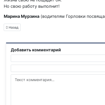
Но свою работу выполнит!
Марина Мурзина
(водителям Горловки посвяща
Предыдущий: Памяти Героя Донбасса горловчанина Дмитри
Назад
Добавить комментарий
Текст комментария