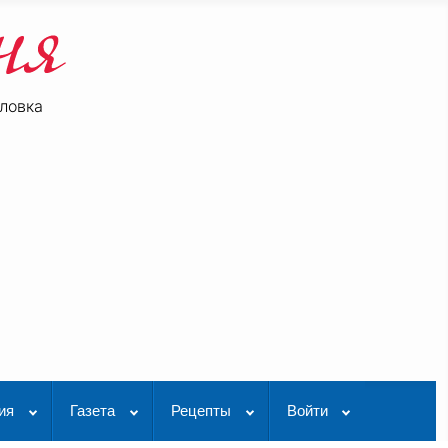
ловка
be
K Видео
ия
Газета
Рецепты
Войти