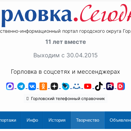
ственно-информационный портал городского округа Гор
11 лет вместе
Выходим с 30.04.2015
Горловка в соцсетях и мессенджерах
MAX
Telegram
ВКонтакте
Одноклассники
Дзен
LiveJournal
Мой Мир
YouTube
TikTok
Rutu
V
Горловский телефонный справочник
портажи
Инфо
История
Творчество
Объявлен