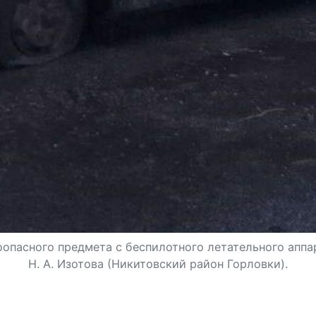
опасного предмета с беспилотного летательного аппар
Н. А. Изотова (Никитовский район Горловки).