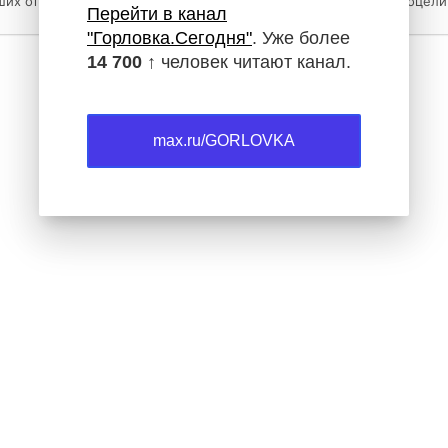
ших от дыма,В…
кру́жат,И в трамвай поцел
Перейти в канал
"Горловка.Сегодня"
. Уже более
14 700 ↑
человек читают канал.
max.ru/GORLOVKA