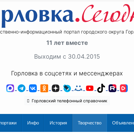
ственно-информационный портал городского округа Гор
11 лет вместе
Выходим с 30.04.2015
Горловка в соцсетях и мессенджерах
MAX
Telegram
ВКонтакте
Одноклассники
Дзен
LiveJournal
Мой Мир
YouTube
TikTok
Rutu
V
Горловский телефонный справочник
портажи
Инфо
История
Творчество
Объявлен