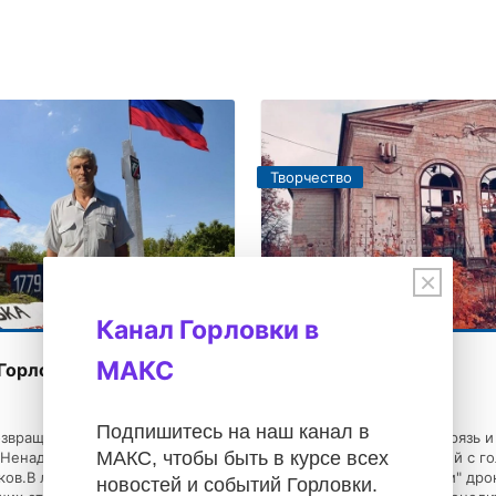
Творчество
×
Канал Горловки в
МАКС
Горловке
Горловка. Осень
18.10.2024
Подпишитесь на наш канал в
озвращаюсь в мой город
Снова осень, всюду грязь и
МАКС, чтобы быть в курсе всех
енадолго, по делу, на
лужи,Дождь холодный с го
ков.В лабиринты домов,
пят.А над "Геркулесом" др
новостей и событий Горловки.