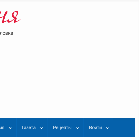
ловка
be
K Видео
ия
Газета
Рецепты
Войти