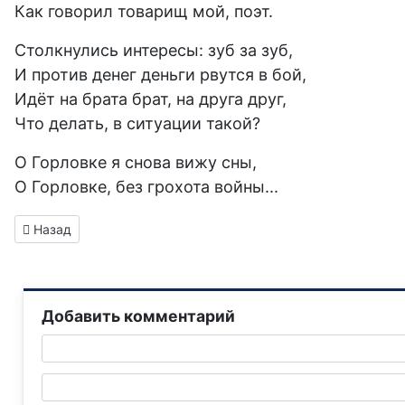
Как говорил товарищ мой, поэт.
Столкнулись интересы: зуб за зуб,
И против денег деньги рвутся в бой,
Идёт на брата брат, на друга друг,
Что делать, в ситуации такой?
О Горловке я снова вижу сны,
О Горловке, без грохота войны...
Предыдущий: Как рано в наш город нагрянула осень
Назад
Добавить комментарий
Текст комментария