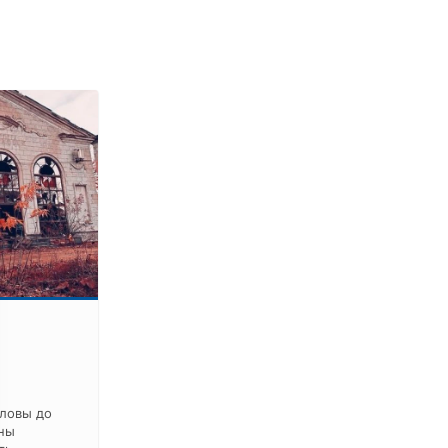
ловы до
оны