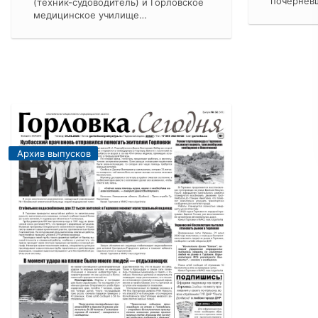
почернев
(техник-судоводитель) и Горловское
медицинское училище…
Архив выпусков