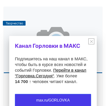
Творчество
×
Канал Горловки в МАКС
Подпишитесь на наш канал в МАКС,
чтобы быть в курсе всех новостей и
событий Горловки.
Перейти в канал
"Горловка.Сегодня"
. Уже более
Как рано в наш город нагрянула осень
14 700 ↑
человек читают канал.
08.10.2024
Как рано в наш город нагрянула осень,как рано
листву опалила огнём.Давай суету на мгновенье
max.ru/GORLOVKA
отбросим,давай постоим под…