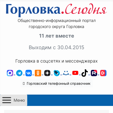
Общественно-информационный портал
городского округа Горловка
11 лет вместе
Выходим с 30.04.2015
Горловка в соцсетях и мессенджерах
MAX
Telegram
ВКонтакте
Одноклассники
Дзен
LiveJournal
Мой Мир
YouTube
TikTok
Rutu
VK
Горловский телефонный справочник
Меню