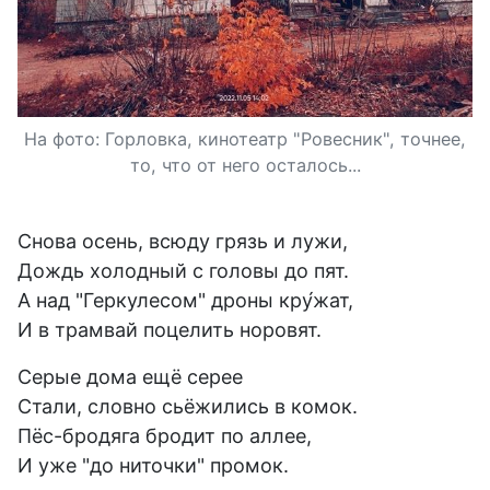
На фото: Горловка, кинотеатр "Ровесник", точнее,
то, что от него осталось...
Снова осень, всюду грязь и лужи,
Дождь холодный с головы до пят.
А над "Геркулесом" дроны кру́жат,
И в трамвай поцелить норовят.
Серые дома ещё серее
Стали, словно сьёжились в комок.
Пёс-бродяга бродит по аллее,
И уже "до ниточки" промок.