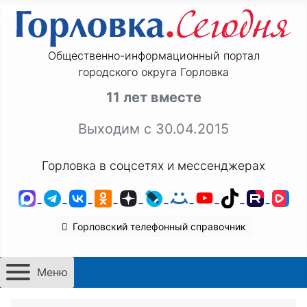
Общественно-информационный портал
городского округа Горловка
11 лет вместе
Выходим с 30.04.2015
Горловка в соцсетях и мессенджерах
MAX
Telegram
ВКонтакте
Одноклассники
Дзен
LiveJournal
Мой Мир
YouTube
TikTok
Rutu
VK
Горловский телефонный справочник
Меню