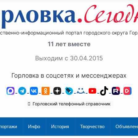
ственно-информационный портал городского округа Гор
11 лет вместе
Выходим с 30.04.2015
Горловка в соцсетях и мессенджерах
MAX
Telegram
ВКонтакте
Одноклассники
Дзен
LiveJournal
Мой Мир
YouTube
TikTok
Rutu
V
Горловский телефонный справочник
портажи
Инфо
История
Творчество
Объявлен