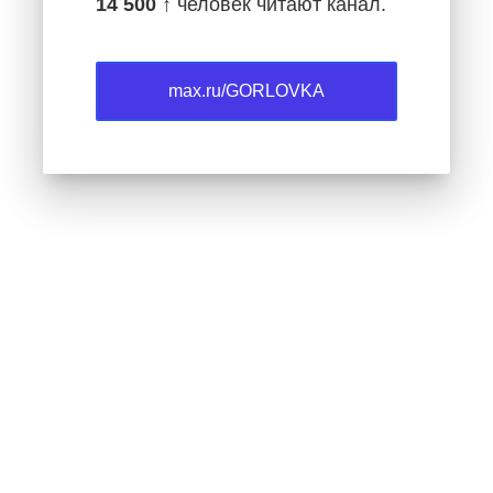
14 500 ↑
человек читают канал.
max.ru/GORLOVKA