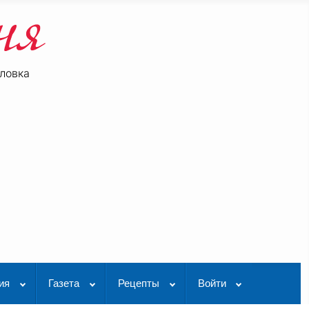
ловка
be
K Видео
ия
Газета
Рецепты
Войти