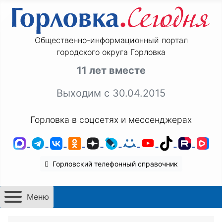
Общественно-информационный портал
городского округа Горловка
11 лет вместе
Выходим с 30.04.2015
Горловка в соцсетях и мессенджерах
MAX
Telegram
ВКонтакте
Одноклассники
Дзен
LiveJournal
Мой Мир
YouTube
TikTok
Rutu
VK
Горловский телефонный справочник
Меню