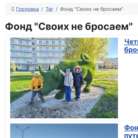
Горловка
Тег
Фонд "Своих не бросаем"
Фонд "Своих не бросаем"
Чет
бро
Фон
пут