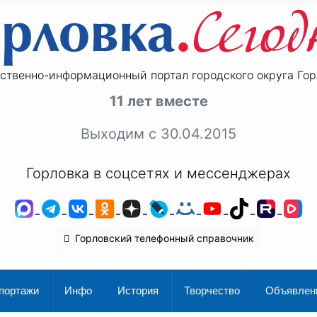
ственно-информационный портал городского округа Гор
11 лет вместе
Выходим с 30.04.2015
Горловка в соцсетях и мессенджерах
MAX
Telegram
ВКонтакте
Одноклассники
Дзен
LiveJournal
Мой Мир
YouTube
TikTok
Rutu
V
Горловский телефонный справочник
портажи
Инфо
История
Творчество
Объявлен