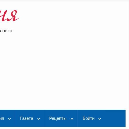
ловка
be
K Видео
ия
Газета
Рецепты
Войти