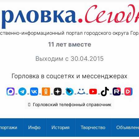
ственно-информационный портал городского округа Гор
11 лет вместе
Выходим с 30.04.2015
Горловка в соцсетях и мессенджерах
MAX
Telegram
ВКонтакте
Одноклассники
Дзен
LiveJournal
Мой Мир
YouTube
TikTok
Rutu
V
Горловский телефонный справочник
портажи
Инфо
История
Творчество
Объявлен