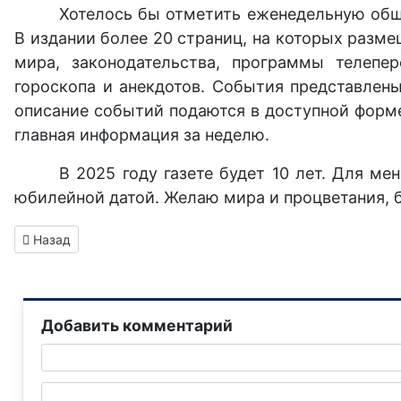
Хотелось бы отметить еженедельную о
В издании более 20 страниц, на которых разме
мира, законодательства, программы телепер
гороскопа и анекдотов. События представлены
описание событий подаются в доступной форме,
главная информация за неделю.
В 2025 году газете будет 10 лет. Для ме
юбилейной датой. Желаю мира и процветания, б
Предыдущий: Татьяна Клешнева, медсестра Горловского пс
Назад
Добавить комментарий
Текст комментария