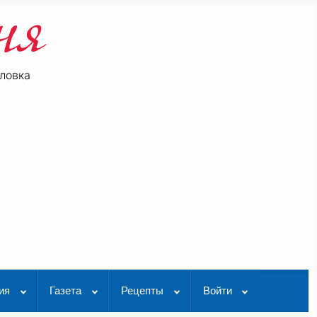
ловка
be
K Видео
ия
Газета
Рецепты
Войти