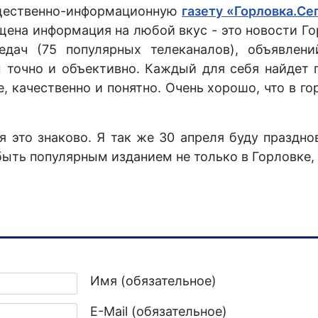
бщественно-информационную
газету «Горловка.Се
щена информация на любой вкус - это новости Го
едач (75 популярных телеканалов), объявлений
 точно и объективно. Каждый для себя найдет п
 качественно и понятно. Очень хорошо, что в го
ня это знаково. Я так же 30 апреля буду праздн
ыть популярным изданием не только в Горловке, 
ихоневрологического диспансера
Имя (обязательное)
E-Mail (обязательное)