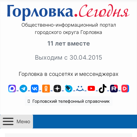
Общественно-информационный портал
городского округа Горловка
11 лет вместе
Выходим с 30.04.2015
Горловка в соцсетях и мессенджерах
MAX
Telegram
ВКонтакте
Одноклассники
Дзен
LiveJournal
Мой Мир
YouTube
TikTok
Rutu
VK
Горловский телефонный справочник
Меню