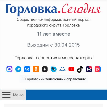
Общественно-информационный портал
городского округа Горловка
11 лет вместе
Выходим с 30.04.2015
Горловка в соцсетях и мессенджерах
MAX
Telegram
ВКонтакте
Одноклассники
Дзен
LiveJournal
Мой Мир
YouTube
TikTok
Rutu
VK
Горловский телефонный справочник
Меню