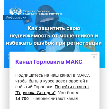
Информация
×
Канал Горловки в МАКС
Подпишитесь на наш канал в МАКС,
Как защитить свою недвижимость от
чтобы быть в курсе всех новостей и
мошенников и избежать ошибок при
регистрации
событий Горловки.
Перейти в канал
"Горловка.Сегодня"
. Уже более
05.08.2026
14 700 ↑
человек читают канал.
Операции с недвижимостью требуют особой
внимательности. Будь то проверка документов