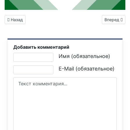
Предыдущий: Филиал «Горловское ПУВКХ» ГУП ДНР «ВОД
Следующий: 
Назад
Вперед
Добавить комментарий
Текст комментария
Имя (обязательное)
E-Mail (обязательное)