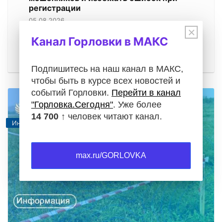
регистрации
05.08.2026
×
Операции с недвижимостью требуют особой
Канал Горловки в МАКС
внимательности. Будь то проверка документов
при покупке квартиры, регистрация…
Подпишитесь на наш канал в МАКС,
чтобы быть в курсе всех новостей и
событий Горловки.
Перейти в канал
"Горловка.Сегодня"
. Уже более
14 700 ↑
человек читают канал.
Информация
max.ru/GORLOVKA