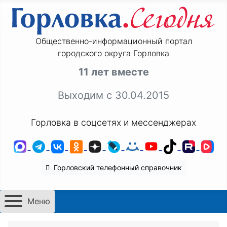
Общественно-информационный портал
городского округа Горловка
11 лет вместе
Выходим с 30.04.2015
Горловка в соцсетях и мессенджерах
MAX
Telegram
ВКонтакте
Одноклассники
Дзен
LiveJournal
Мой Мир
YouTube
TikTok
Rutu
VK
Горловский телефонный справочник
Меню