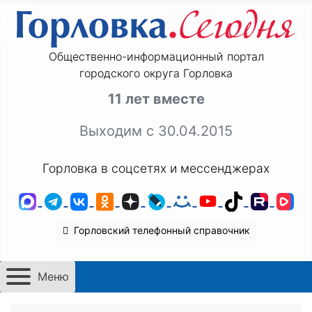
Общественно-информационный портал
городского округа Горловка
11 лет вместе
Выходим с 30.04.2015
Горловка в соцсетях и мессенджерах
MAX
Telegram
ВКонтакте
Одноклассники
Дзен
LiveJournal
Мой Мир
YouTube
TikTok
Rutu
VK
Горловский телефонный справочник
Меню