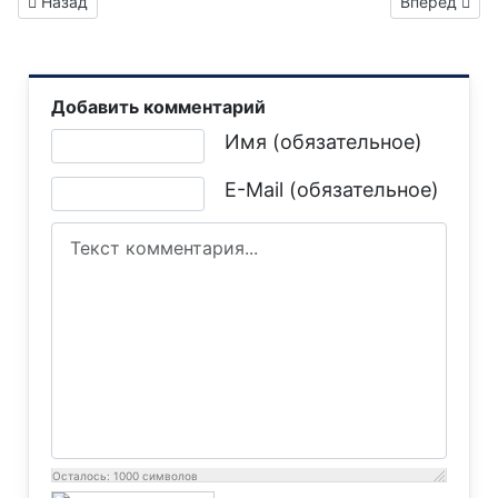
Предыдущий: В связи с проведением ремонтных работ дви
Следующий: 
Назад
Вперед
Добавить комментарий
Текст комментария
Имя (обязательное)
E-Mail (обязательное)
Осталось:
1000
символов