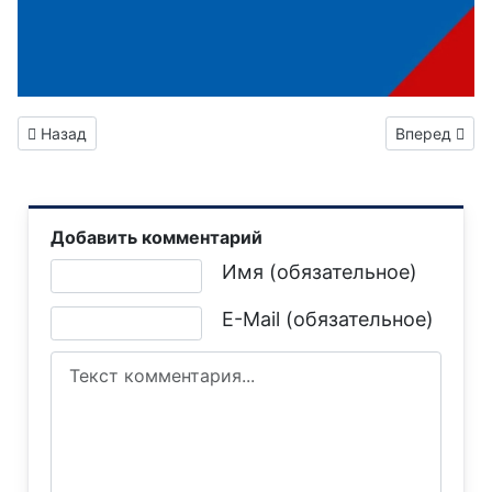
Предыдущий: Вниманию горловчан: график подачи воды на м
Следующий: 
Назад
Вперед
Добавить комментарий
Текст комментария
Имя (обязательное)
E-Mail (обязательное)