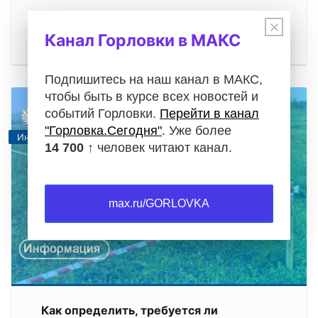
Операции с недвижимостью требуют особой
×
внимательности. Будь то проверка документов
Канал Горловки в МАКС
при покупке квартиры, регистрация…
Подпишитесь на наш канал в МАКС,
чтобы быть в курсе всех новостей и
событий Горловки.
Перейти в канал
"Горловка.Сегодня"
. Уже более
Информация
14 700 ↑
человек читают канал.
max.ru/GORLOVKA
Как определить, требуется ли