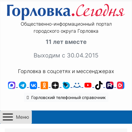
Общественно-информационный портал
городского округа Горловка
11 лет вместе
Выходим с 30.04.2015
Горловка в соцсетях и мессенджерах
MAX
Telegram
ВКонтакте
Одноклассники
Дзен
LiveJournal
Мой Мир
YouTube
TikTok
Rutu
VK
Горловский телефонный справочник
Меню