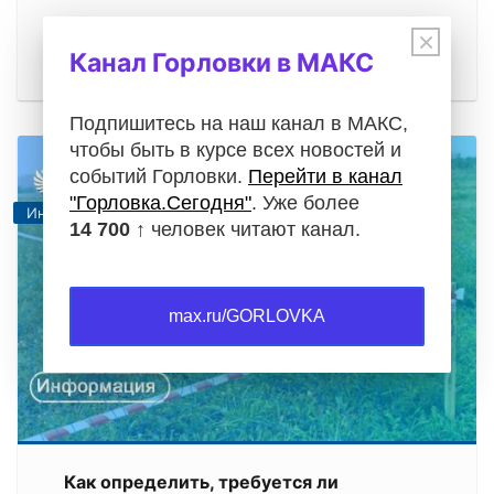
Операции с недвижимостью требуют особой
×
внимательности. Будь то проверка документов
Канал Горловки в МАКС
при покупке квартиры, регистрация…
Подпишитесь на наш канал в МАКС,
чтобы быть в курсе всех новостей и
событий Горловки.
Перейти в канал
"Горловка.Сегодня"
. Уже более
Информация
14 700 ↑
человек читают канал.
max.ru/GORLOVKA
Как определить, требуется ли