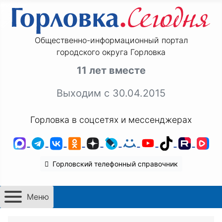
Общественно-информационный портал
городского округа Горловка
11 лет вместе
Выходим с 30.04.2015
Горловка в соцсетях и мессенджерах
MAX
Telegram
ВКонтакте
Одноклассники
Дзен
LiveJournal
Мой Мир
YouTube
TikTok
Rutu
VK
Горловский телефонный справочник
Меню