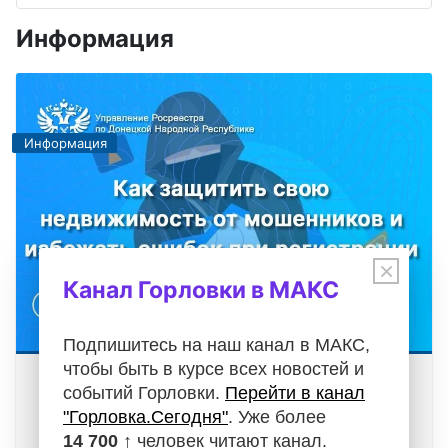
Информация
Информация
×
Канал Горловки в МАКС
Подпишитесь на наш канал в МАКС,
чтобы быть в курсе всех новостей и
Как защитить свою недвижимость от
событий Горловки.
Перейти в канал
мошенников и избежать ошибок при
"Горловка.Сегодня"
. Уже более
регистрации
14 700 ↑
человек читают канал.