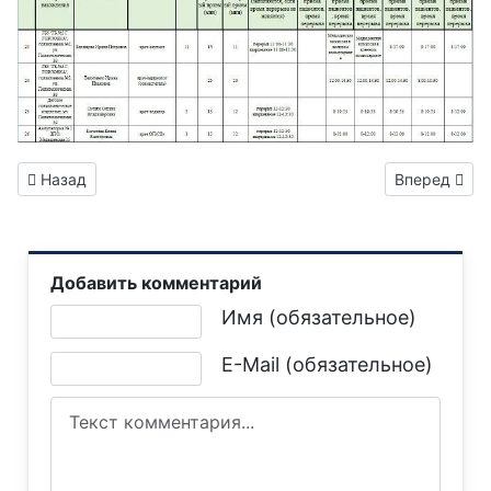
Предыдущий: Горловский филиал ГУП ДНР «ДОНСНАБКОМП
Следующий: 
Назад
Вперед
Добавить комментарий
Текст комментария
Имя (обязательное)
E-Mail (обязательное)