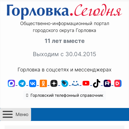
Общественно-информационный портал
городского округа Горловка
11 лет вместе
Выходим с 30.04.2015
Горловка в соцсетях и мессенджерах
MAX
Telegram
ВКонтакте
Одноклассники
Дзен
LiveJournal
Мой Мир
YouTube
TikTok
Rutu
VK
Горловский телефонный справочник
Меню