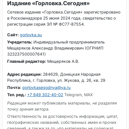
Издание «Горловка.Сегодня»
Сетевое издание «Горловка.Сегодня» зарегистрировано
в Роскомнадзоре 25 июня 2024 года, свидетельство о
регистрации серия ЭЛ № ФС77-87554.
Сайт:
gorlovka.su
Учредитель:
Индивидуальный предприниматель
Мещеряков Александр Владимирович (ОГРНИП
323237500007641)
Главный редактор:
Мещеряков А.В.
Адрес редакции:
284629, Донецкая Народная
Республика, г. Горловка, ул. Жукова, д. 26, кв. 29
Почта:
gorlovkasegodnya@ya.ru
Тел. ред.:
+7 949 302-40-02
Telegram, MAX
Редакция может публиковать материалы, не разделяя
точку зрения автора.
Ответственность за достоверность информации, цитат,
географических названий, собственных имен и прочих
сведений, а также за то, что материалы не содержат