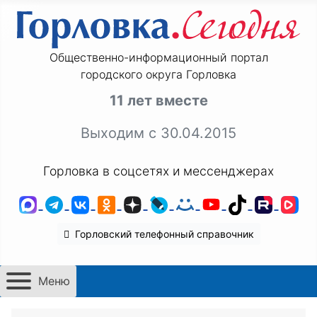
Общественно-информационный портал
городского округа Горловка
11 лет вместе
Выходим с 30.04.2015
Горловка в соцсетях и мессенджерах
MAX
Telegram
ВКонтакте
Одноклассники
Дзен
LiveJournal
Мой Мир
YouTube
TikTok
Rutu
VK
Горловский телефонный справочник
Меню