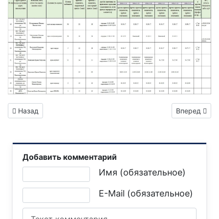
Предыдущий: Вниманию горловчан: отключение электроэне
Следующий: 
Назад
Вперед
Добавить комментарий
Текст комментария
Имя (обязательное)
E-Mail (обязательное)