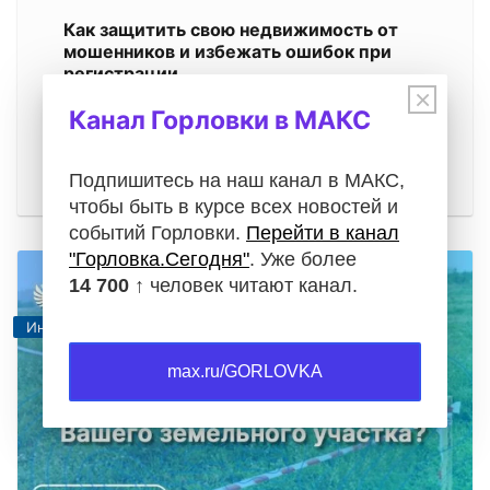
Как защитить свою недвижимость от
мошенников и избежать ошибок при
регистрации
×
05.08.2026
Канал Горловки в МАКС
Операции с недвижимостью требуют особой
внимательности. Будь то проверка документов
Подпишитесь на наш канал в МАКС,
при покупке квартиры, регистрация…
чтобы быть в курсе всех новостей и
событий Горловки.
Перейти в канал
"Горловка.Сегодня"
. Уже более
14 700 ↑
человек читают канал.
Информация
max.ru/GORLOVKA