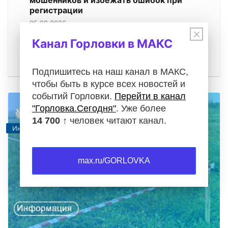
мошенников и избежать ошибок при
регистрации
05.08.2026
×
Канал Горловки в МАКС
Операции с недвижимостью требуют особой
внимательности. Будь то проверка документов
при покупке квартиры, регистрация…
Подпишитесь на наш канал в МАКС,
чтобы быть в курсе всех новостей и
событий Горловки.
Перейти в канал
"Горловка.Сегодня"
. Уже более
14 700 ↑
человек читают канал.
Информация
max.ru/GORLOVKA