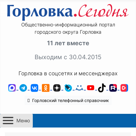
Общественно-информационный портал
городского округа Горловка
11 лет вместе
Выходим с 30.04.2015
Горловка в соцсетях и мессенджерах
MAX
Telegram
ВКонтакте
Одноклассники
Дзен
LiveJournal
Мой Мир
YouTube
TikTok
Rutu
VK
Горловский телефонный справочник
Меню