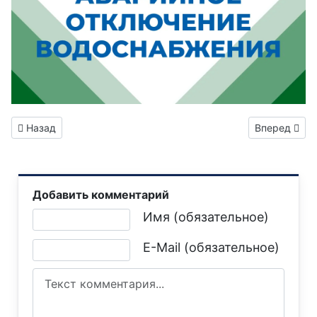
Предыдущий: Вниманию горловчан: отключение электроэне
Следующий: 
Назад
Вперед
Добавить комментарий
Текст комментария
Имя (обязательное)
E-Mail (обязательное)