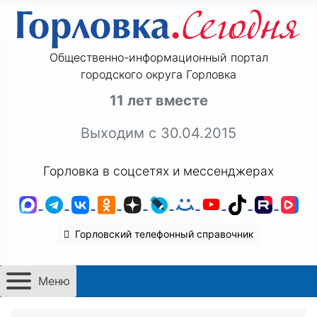
Общественно-информационный портал
городского округа Горловка
11 лет вместе
Выходим с 30.04.2015
Горловка в соцсетях и мессенджерах
MAX
Telegram
ВКонтакте
Одноклассники
Дзен
LiveJournal
Мой Мир
YouTube
TikTok
Rutu
VK
Горловский телефонный справочник
Меню