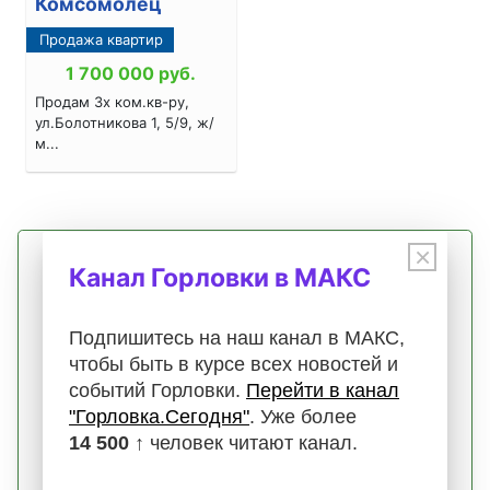
Комсомолец
Продажа квартир
1 700 000
руб.
Продам 3х ком.кв-ру,
ул.Болотникова 1, 5/9, ж/
м...
×
Бесплатное размещение
Канал Горловки в МАКС
неограниченное количество
быстрая и удобна подача
Подпишитесь на наш канал в МАКС,
до 20 фото в объявлении
чтобы быть в курсе всех новостей и
комментарии и чаты
событий Горловки.
Перейти в канал
продвижение объявлений
"Горловка.Сегодня"
. Уже более
модерация и статистика
14 500 ↑
человек читают канал.
верификация профилей