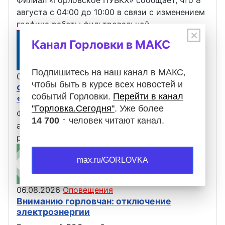
августа с 04:00 до 10:00 в связи с изменением
графика работы фильтровальной…
×
Канал Горловки в МАКС
Подпишитесь на наш канал в МАКС,
07.08.2026
Оповещения
чтобы быть в курсе всех новостей и
Филиал «Горловское ПУВКХ» ГУП ДНР
событий Горловки.
Перейти в канал
«ВОДА ДОНБАССА» информирует
"Горловка.Сегодня"
. Уже более
Филиал «Горловское ПУВКХ» сообщает, что 7
14 700 ↑
человек читают канал.
августа в связи с проведением ремонтных
работ изменен график подачи воды от…
max.ru/GORLOVKA
06.08.2026
Оповещения
Вниманию горловчан: отключение
электроэнергии