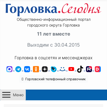
Общественно-информационный портал
городского округа Горловка
11 лет вместе
Выходим с 30.04.2015
Горловка в соцсетях и мессенджерах
MAX
Telegram
ВКонтакте
Одноклассники
Дзен
LiveJournal
Мой Мир
YouTube
TikTok
Rutu
VK
Горловский телефонный справочник
Меню