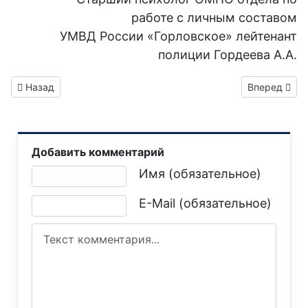
работе с личным составом
УМВД России «Горловское» лейтенант
полиции Гордеева А.А.
Предыдущий: Пенсионеров Горловки в августе 2026 года жд
Следующий: 
Назад
Вперед
Добавить комментарий
Текст комментария
Имя (обязательное)
E-Mail (обязательное)