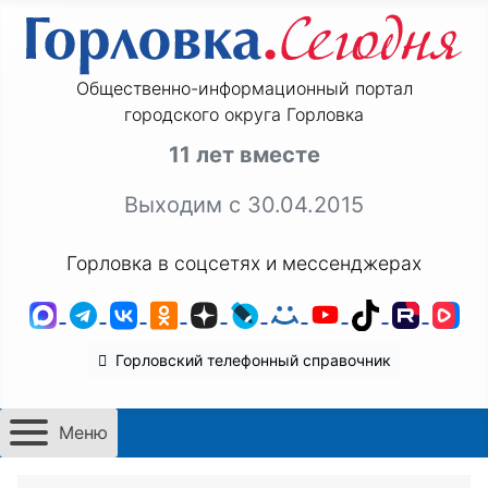
Общественно-информационный портал
городского округа Горловка
11 лет вместе
Выходим с 30.04.2015
Горловка в соцсетях и мессенджерах
MAX
Telegram
ВКонтакте
Одноклассники
Дзен
LiveJournal
Мой Мир
YouTube
TikTok
Rutu
VK
Горловский телефонный справочник
Меню