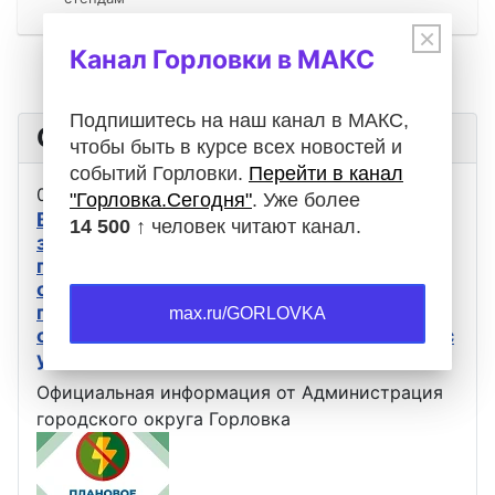
×
Канал Горловки в МАКС
Подпишитесь на наш канал в МАКС,
Оповещения
чтобы быть в курсе всех новостей и
событий Горловки.
Перейти в канал
05.08.2026
Оповещения
"Горловка.Сегодня"
. Уже более
В связи с проведением ремонтных работ
14 500 ↑
человек читают канал.
завтра, 6 августа, автобусы, следующие
по маршрутам 16 и 18, не будут
осуществлять движение. Просьба с
пониманием отнестись к сложившейся
max.ru/GORLOVKA
ситуации и планировать свои маршруты с
учётом вышеизложенной информации.
Официальная информация от Администрация
городского округа Горловка