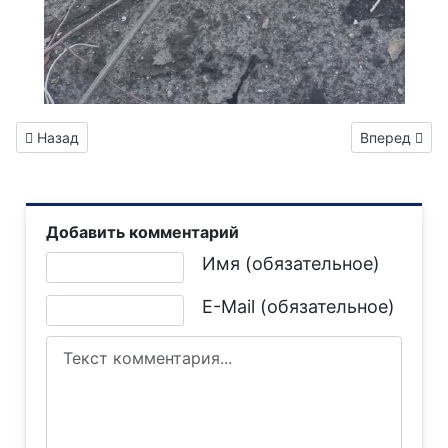
Предыдущий: Прожиточный минимум для горловчан с нового
Следующий: 
Назад
Вперед
Добавить комментарий
Текст комментария
Имя (обязательное)
E-Mail (обязательное)