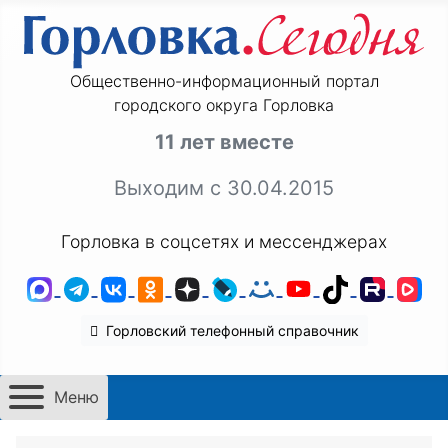
Общественно-информационный портал
городского округа Горловка
11 лет вместе
Выходим с 30.04.2015
Горловка в соцсетях и мессенджерах
MAX
Telegram
ВКонтакте
Одноклассники
Дзен
LiveJournal
Мой Мир
YouTube
TikTok
Rutu
VK
Горловский телефонный справочник
Меню