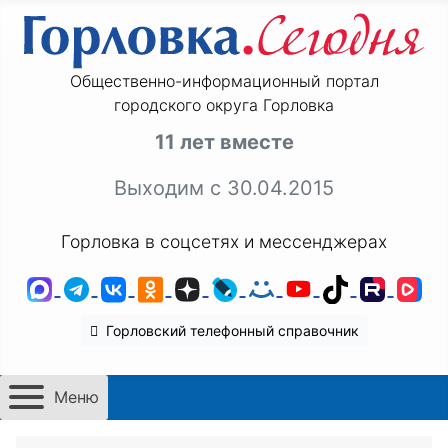
Общественно-информационный портал
городского округа Горловка
11 лет вместе
Выходим с 30.04.2015
Горловка в соцсетях и мессенджерах
MAX
Telegram
ВКонтакте
Одноклассники
Дзен
LiveJournal
Мой Мир
YouTube
TikTok
Rutu
VK
Горловский телефонный справочник
Меню