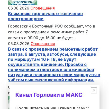
06.08.2026
Оповещения
Вниманию горловчан: отключение
электроэнергии
Горловский Восточный РЭС сообщает, что в
связи с проведением ремонтных работ 7
августа с 09:00 до 15:00 не будет…
05.08.2026
Оповещения
В связи с проведением ремонтных работ
завтра, 6 августа, автобусы, следующие
по маршрутам 16 и 18, не будут
осуществлять движение. Просьба с
пониманием отнестись к сложившейся
ситуации и планировать свои маршруты с
учётом вышеизложенной информации.
Официальная информация от Администрация
×
городского округа Горловка
Канал Горловки в МАКС
Подпишитесь на наш канал в МАКС,