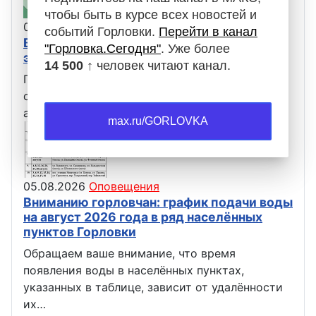
чтобы быть в курсе всех новостей и
05.08.2026
Оповещения
событий Горловки.
Перейти в канал
Вниманию горловчан: отключение
"Горловка.Сегодня"
. Уже более
электроэнергии
14 500 ↑
человек читают канал.
Горловский Восточный РЭС сообщает, что в
связи с проведением ремонтных работ 6
августа с 09:00 до 16:00 не будет…
max.ru/GORLOVKA
05.08.2026
Оповещения
Вниманию горловчан: график подачи воды
на август 2026 года в ряд населённых
пунктов Горловки
Обращаем ваше внимание, что время
появления воды в населённых пунктах,
указанных в таблице, зависит от удалённости
их…